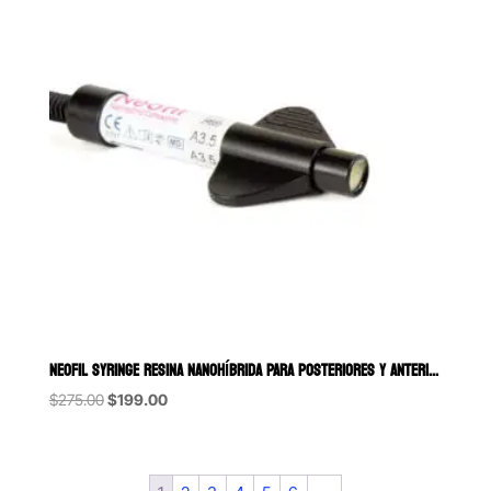
NEOFIL SYRINGE RESINA NANOHÍBRIDA PARA POSTERIORES Y ANTERIORES KERR
Original
Current
$
275.00
$
199.00
price
price
was:
is:
$275.00.
$199.00.