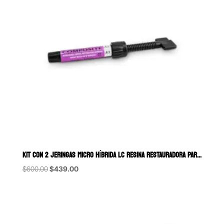
KIT CON 2 JERINGAS MICRO HÍBRIDA LC RESINA RESTAURADORA PARA POSTER
Original
Current
$
600.00
$
439.00
price
price
was:
is:
$600.00.
$439.00.