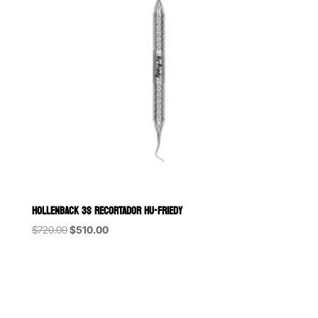
HOLLENBACK 3S RECORTADOR HU-FRIEDY
Original
Current
$
720.00
$
510.00
price
price
was:
is:
$720.00.
$510.00.