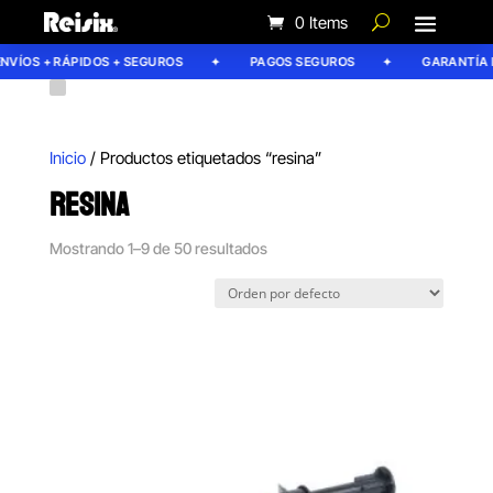
0 Items
ÍOS + RÁPIDOS + SEGUROS
PAGOS SEGUROS
GARANTÍA REI
Inicio
/ Productos etiquetados “resina”
RESINA
Mostrando 1–9 de 50 resultados