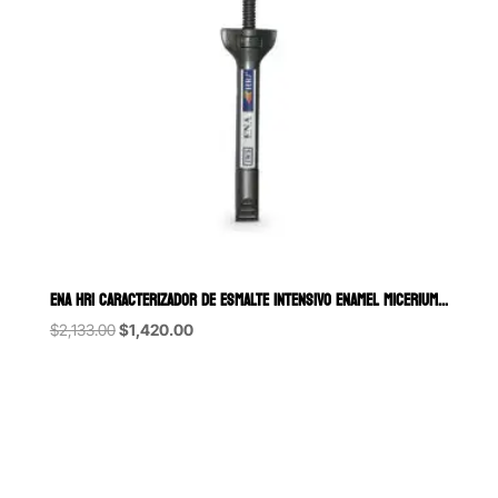
ENA HRI CARACTERIZADOR DE ESMALTE INTENSIVO ENAMEL MICERIUM JERINGA 
Original
Current
$
2,133.00
$
1,420.00
price
price
was:
is:
$2,133.00.
$1,420.00.