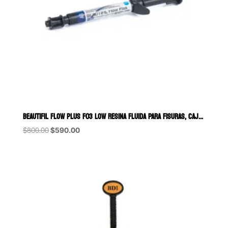
BEAUTIFIL FLOW PLUS F03 LOW RESINA FLUIDA PARA FISURAS, CAJAS GINGIV
Original
Current
$
800.00
$
590.00
price
price
was:
is:
$800.00.
$590.00.