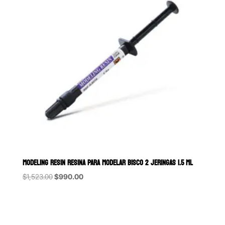
MODELING RESIN RESINA PARA MODELAR BISCO 2 JERINGAS 1.5 ML
Original
Current
$
1,523.00
$
990.00
price
price
was:
is:
$1,523.00.
$990.00.