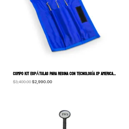
COMPO KIT ESPÁTULAS PARA RESINA CON TECNOLOGÍA XP AMERICAN EAGLE 3
Original
Current
$
3,400.00
$
2,990.00
price
price
was:
is:
$3,400.00.
$2,990.00.