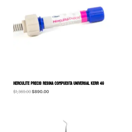
HERCULITE PRECIS RESINA COMPUESTA UNIVERSAL KERR 4G
Original
Current
$
1,369.00
$
890.00
price
price
was:
is:
$1,369.00.
$890.00.