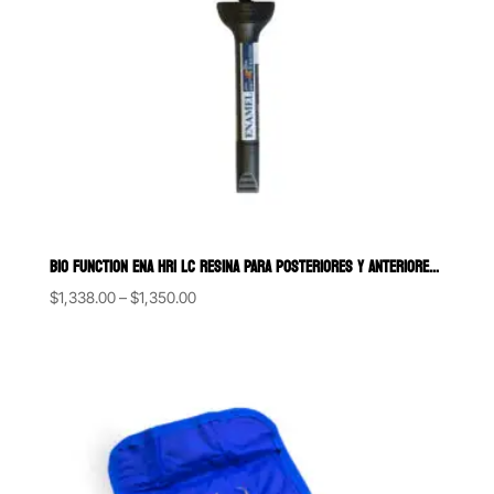
BIO FUNCTION ENA HRI LC RESINA PARA POSTERIORES Y ANTERIORES ALTA EST
Price
$
1,338.00
–
$
1,350.00
range:
$1,338.00
through
$1,350.00