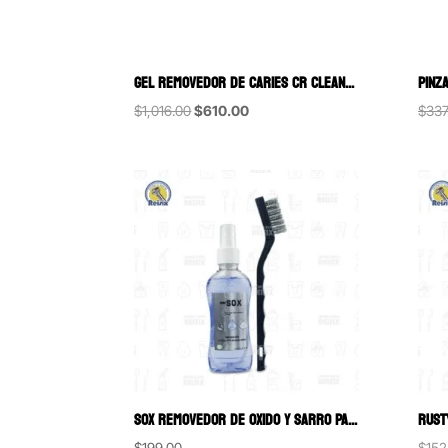
GEL REMOVEDOR DE CARIES CR CLEANER VIARDEN (JERINGA DE 1ML)
Original
Current
$
1,016.00
$
610.00
$
337
price
price
was:
is:
$1,016.00.
$610.00.
SOX REMOVEDOR DE OXIDO Y SARRO PARA INSTRUMENTAL 120 ML
$
199.00
$
152