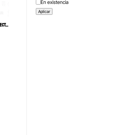
Estado
En existencia
Aplicar
PINZA PARA REMOVER BRACKETS RECTA 6B (023)