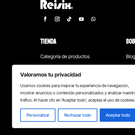
TIENDA
SOB
Categoría de productos
Blo
Marcas
Con
Valoramos tu privacidad
¡Las mejores ofertas!
Con
Usamos cookies para mejorar tu experiencia de navegación,
Back to school
Suc
mostrar anuncios o contenido personalizados y analizar nuestr
tráfico. Al hacer clic en ‘Aceptar todo’, aceptas el uso de cookies
Personalizar
Rechazar todo
Aceptar todo
Política de privacidad