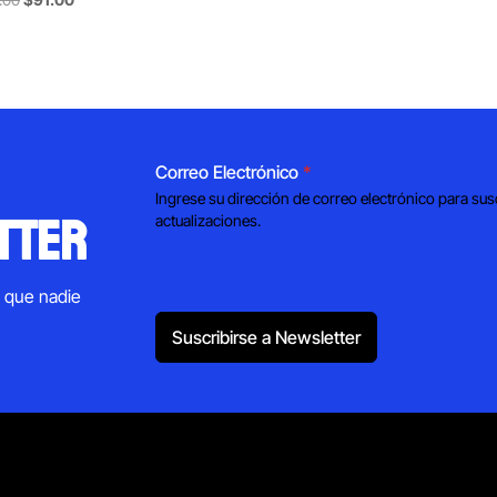
price
price
was:
is:
$152.00.
$91.00.
Correo Electrónico
*
Ingrese su dirección de correo electrónico para sus
tter
actualizaciones.
s que nadie
Suscribirse a Newsletter