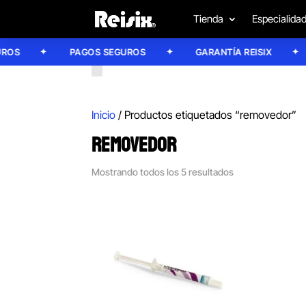
Tienda
Especialida
S
PAGOS SEGUROS
GARANTÍA REISIX
Inicio
/ Productos etiquetados “removedor”
REMOVEDOR
Mostrando todos los 5 resultados