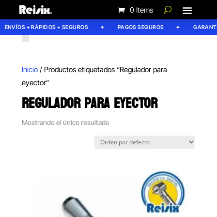
0 Items
ENVÍOS + RÁPIDOS + SEGUROS
PAGOS SEGUROS
GARANTÍA
Inicio
/ Productos etiquetados “Regulador para
eyector”
REGULADOR PARA EYECTOR
Mostrando el único resultado