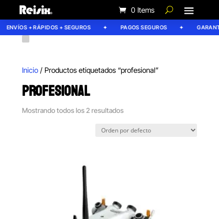
0 Items
ENVÍOS + RÁPIDOS + SEGUROS
PAGOS SEGUROS
GARANTÍA
Inicio
/ Productos etiquetados “profesional”
PROFESIONAL
Mostrando todos los 2 resultados