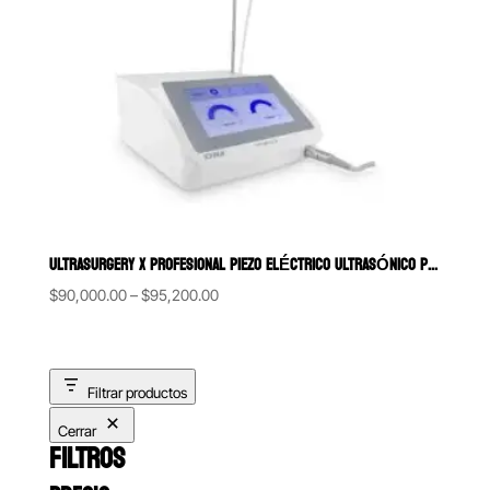
ULTRASURGERY X PROFESIONAL PIEZO ELÉCTRICO ULTRASÓNICO PARA CIRUG
Price
$
90,000.00
–
$
95,200.00
range:
$90,000.00
through
Filtrar productos
$95,200.00
Cerrar
FILTROS