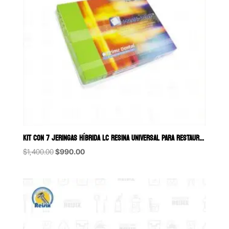
KIT CON 7 JERINGAS HÍBRIDA LC RESINA UNIVERSAL PARA RESTAURACIONES P
Original
Current
$
1,400.00
$
990.00
price
price
was:
is:
$1,400.00.
$990.00.