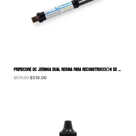
PRIMECORE DC JERINGA DUAL RESINA PARA RECONSTRUCCIÓN DE MUÑONES P
Original
Current
$
570.00
$
519.00
price
price
was:
is:
$570.00.
$519.00.