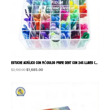
ESTUCHE ACRÍLICO CON MÓDULOS PRIME DENT CON 245 LLAVES (49 COLORES
Original
Current
$
2,100.00
$
1,685.00
price
price
was:
is:
$2,100.00.
$1,685.00.