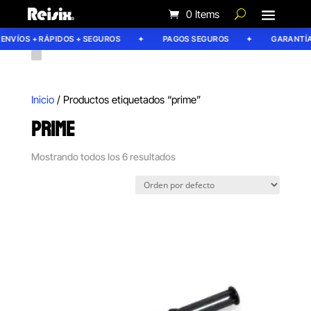
0 Items
NVÍOS + RÁPIDOS + SEGUROS
PAGOS SEGUROS
GARANTÍA R
Inicio
/ Productos etiquetados “prime”
PRIME
Mostrando todos los 6 resultados