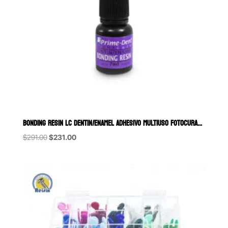
BONDING RESIN LC DENTIN/ENAMEL ADHESIVO MULTIUSO FOTOCURABLE PRIME
Original
Current
$
291.00
$
231.00
price
price
was:
is:
$291.00.
$231.00.