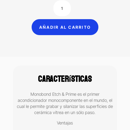
Monobond
etch
&
Prime
AÑADIR AL CARRITO
para
grabar
y
silanizar
cerámica
Ivoclar
5gr
Características
cantidad
Monobond Etch & Prime es el primer
acondicionador monocomponente en el mundo, el
cual le permite grabar y silanizar las superficies de
cerámica vítrea en un sólo paso.
Ventajas