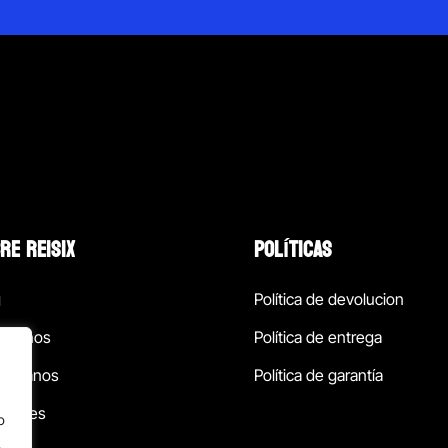
RE REISIX
POLÍTICAS
g
Política de devolucion
ócenos
Política de entrega
táctanos
Política de garantía
ursales
o
.