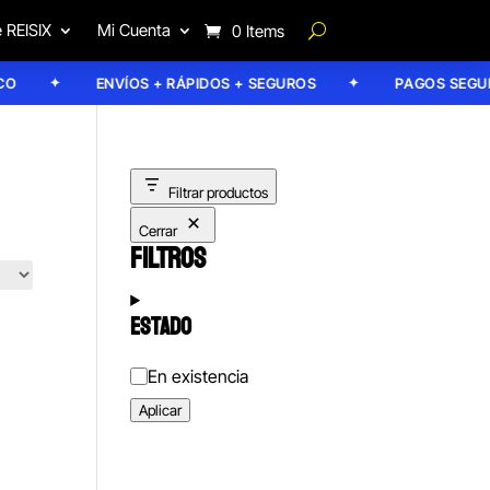
 REISIX
Mi Cuenta
0 Items
ENVÍOS + RÁPIDOS + SEGUROS
PAGOS SEGURO
Filtrar productos
Cerrar
FILTROS
ESTADO
Estado
En existencia
Aplicar