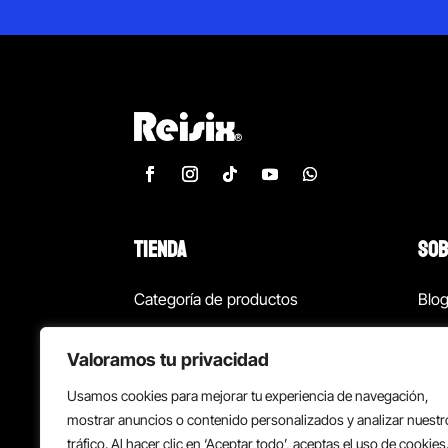
TIENDA
SOB
Categoría de productos
Blo
Marcas
Con
Valoramos tu privacidad
¡Las mejores ofertas!
Con
Usamos cookies para mejorar tu experiencia de navegación,
Back to school
Suc
mostrar anuncios o contenido personalizados y analizar nuestr
tráfico. Al hacer clic en ‘Aceptar todo’, aceptas el uso de cookies