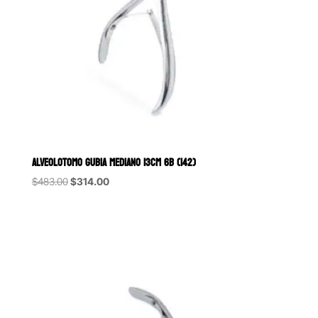
ALVEOLOTOMO GUBIA MEDIANO 13CM 6B (142)
Original
Current
$
483.00
$
314.00
price
price
was:
is:
$483.00.
$314.00.