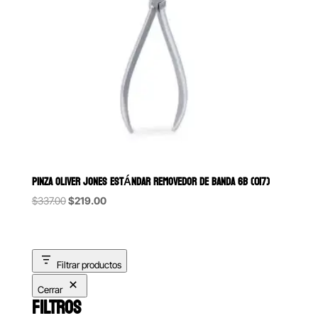
PINZA OLIVER JONES ESTÁNDAR REMOVEDOR DE BANDA 6B (017)
Original
Current
$
337.00
$
219.00
price
price
was:
is:
$337.00.
$219.00.
Filtrar productos
Cerrar
FILTROS