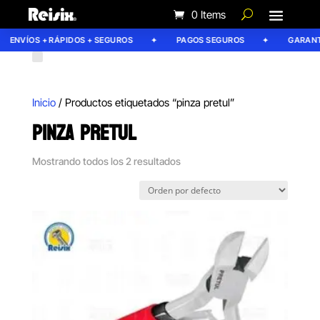
0 Items
ENVÍOS + RÁPIDOS + SEGUROS
PAGOS SEGUROS
GARANTÍ
Inicio
/ Productos etiquetados “pinza pretul”
PINZA PRETUL
Mostrando todos los 2 resultados