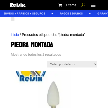
0 Items
ENVÍOS + RÁPIDOS + SEGUROS
PAGOS SEGUROS
GARANTÍ
Inicio
/ Productos etiquetados “piedra montada”
PIEDRA MONTADA
Mostrando todos los 2 resultados