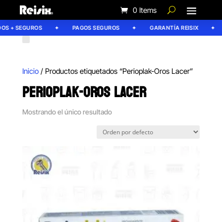
0 Items
OS + SEGUROS
PAGOS SEGUROS
GARANTÍA REISIX
Inicio
/ Productos etiquetados “Perioplak-Oros Lacer”
PERIOPLAK-OROS LACER
Mostrando el único resultado