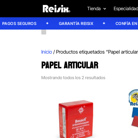
Tienda
Especialida
AGOS SEGUROS
GARANTÍA REISIX
CONFÍA EN NU
Inicio
/ Productos etiquetados “Papel articula
PAPEL ARTICULAR
Mostrando todos los 2 resultados