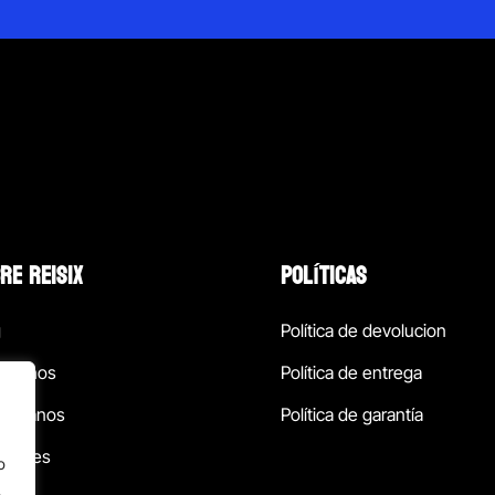
RE REISIX
POLÍTICAS
g
Política de devolucion
ócenos
Política de entrega
táctanos
Política de garantía
ursales
o
.