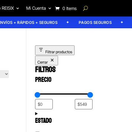
 REISIX
Mi Cuenta
0 Items
ÍOS + RÁPIDOS + SEGUROS
PAGOS SEGUROS
GA
Filtrar productos
Cerrar
FILTROS
PRECIO
ESTADO