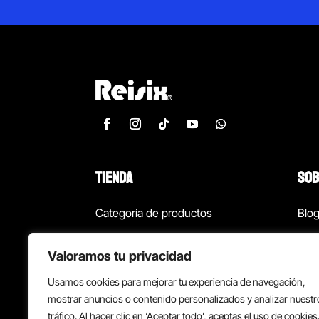
TIENDA
SOB
Categoría de productos
Blo
Marcas
Con
Valoramos tu privacidad
¡Las mejores ofertas!
Con
Usamos cookies para mejorar tu experiencia de navegación,
Back to school
Suc
mostrar anuncios o contenido personalizados y analizar nuestr
tráfico. Al hacer clic en ‘Aceptar todo’, aceptas el uso de cookies