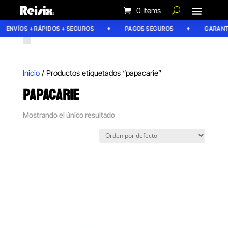
0 Items
ENVÍOS + RÁPIDOS + SEGUROS
PAGOS SEGUROS
GARANTÍ
Inicio
/ Productos etiquetados “papacarie”
PAPACARIE
Mostrando el único resultado