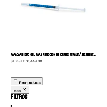
PAPACARIE DUO GEL PARA REMOCION DE CARIES ATRAUMÁTICAMENTE JERINGA 
Original
Current
$
1,649.00
$
1,449.00
price
price
was:
is:
$1,649.00.
$1,449.00.
Filtrar productos
Cerrar
FILTROS