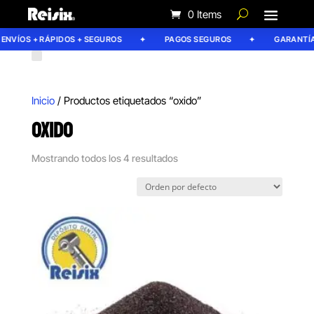
0 Items
NVÍOS + RÁPIDOS + SEGUROS
PAGOS SEGUROS
GARANTÍA R
Inicio
/ Productos etiquetados “oxido”
OXIDO
Mostrando todos los 4 resultados