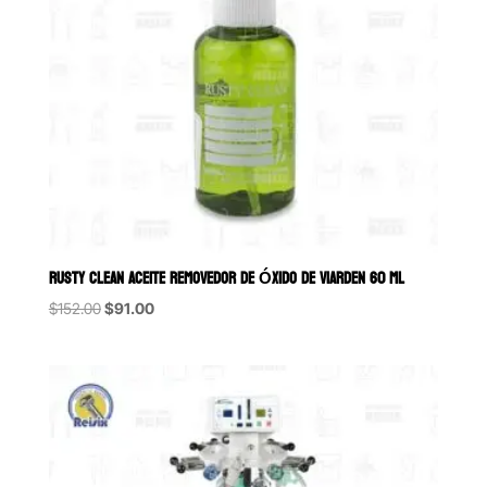
RUSTY CLEAN ACEITE REMOVEDOR DE ÓXIDO DE VIARDEN 60 ML
Original
Current
$
152.00
$
91.00
price
price
was:
is:
$152.00.
$91.00.