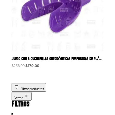
JUEGO CON 8 CUCHARILLAS ORTODÓNTICAS PERFORADAS DE PLÁSTICO COL
Original
Current
$
256.00
$
179.00
price
price
was:
is:
$256.00.
$179.00.
Filtrar productos
Cerrar
FILTROS