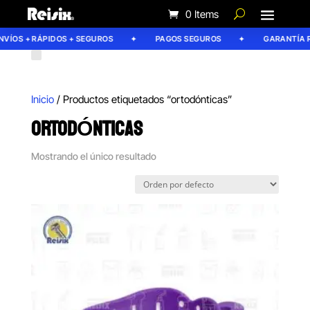
0 Items
VÍOS + RÁPIDOS + SEGUROS
PAGOS SEGUROS
GARANTÍA RE
Inicio
/ Productos etiquetados “ortodónticas”
ORTODÓNTICAS
Mostrando el único resultado