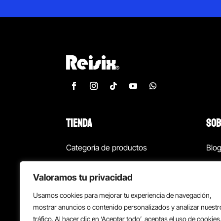
TIENDA
SOB
Categoría de productos
Blo
Marcas
Con
Valoramos tu privacidad
¡Las mejores ofertas!
Con
Usamos cookies para mejorar tu experiencia de navegación,
Back to school
Suc
mostrar anuncios o contenido personalizados y analizar nuestr
tráfico. Al hacer clic en ‘Aceptar todo’, aceptas el uso de cookies