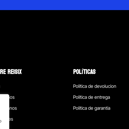
RE REISIX
POLÍTICAS
g
Política de devolucion
ócenos
Política de entrega
táctanos
Política de garantía
ursales
o
.