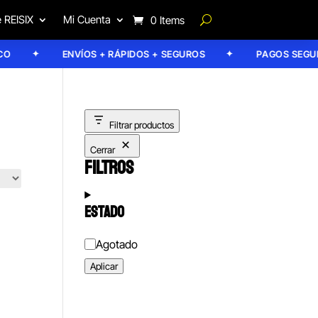
 REISIX
Mi Cuenta
0 Items
ENVÍOS + RÁPIDOS + SEGUROS
PAGOS SEGURO
Filtrar productos
Cerrar
FILTROS
ESTADO
Estado
Agotado
Aplicar