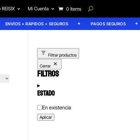
 REISIX
Mi Cuenta
0 Items
ENVÍOS + RÁPIDOS + SEGUROS
PAGOS SEGUROS
Filtrar productos
Cerrar
FILTROS
ESTADO
Estado
En existencia
Aplicar