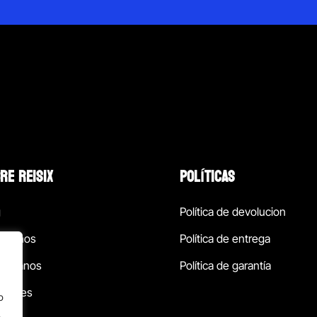
RE REISIX
POLÍTICAS
g
Política de devolucion
ócenos
Política de entrega
táctanos
Política de garantía
ursales
o
.