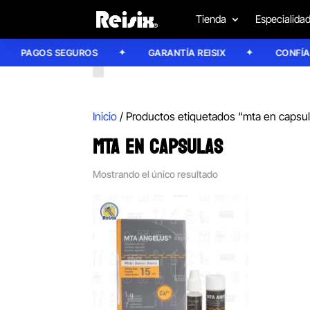
Tienda
Especialida
PAGOS SEGUROS
GARANTÍA REISIX
CONFÍA EN
Inicio
/ Productos etiquetados “mta en capsu
MTA EN CAPSULAS
Mostrando el único resultado