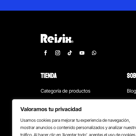
TIENDA
SOB
Categoría de productos
Blo
Marcas
Con
Valoramos tu privacidad
¡Las mejores ofertas!
Con
Usamos cookies para mejorar tu experiencia de navegación,
Back to school
Suc
mostrar anuncios o contenido personalizados y analizar nuestr
tráfico. Al hacer clic en ‘Aceptar todo’, aceptas el uso de cookies