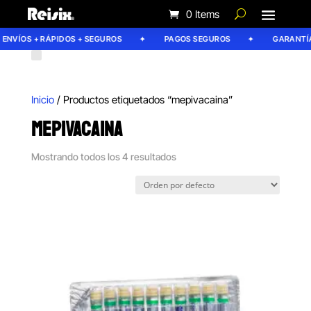
0 Items
NVÍOS + RÁPIDOS + SEGUROS
PAGOS SEGUROS
GARANTÍA R
Inicio
/ Productos etiquetados “mepivacaina”
MEPIVACAINA
Mostrando todos los 4 resultados