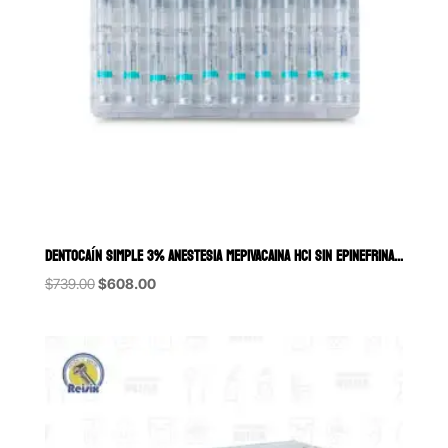
DENTOCAÍN SIMPLE 3% ANESTESIA MEPIVACAINA HCI SIN EPINEFRINA ZEYCO 5
Original
Current
$
739.00
$
608.00
price
price
was:
is:
$739.00.
$608.00.