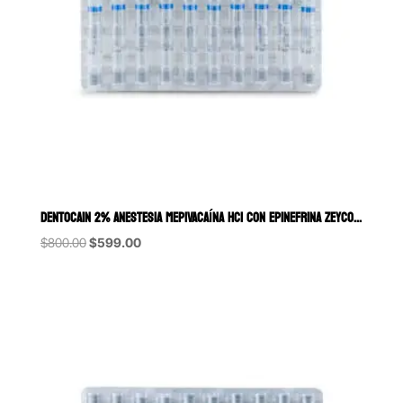
DENTOCAIN 2% ANESTESIA MEPIVACAÍNA HCI CON EPINEFRINA ZEYCO 50 CART
Original
Current
$
800.00
$
599.00
price
price
was:
is:
$800.00.
$599.00.