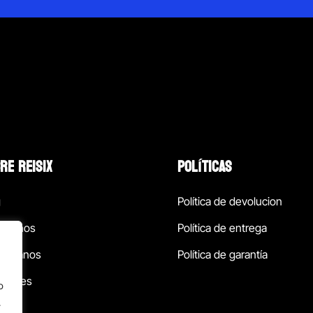
RE REISIX
POLÍTICAS
g
Política de devolucion
ócenos
Política de entrega
táctanos
Política de garantía
ursales
o
.