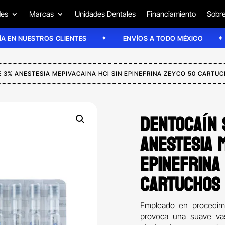
des
Marcas
Unidades Dentales
Financiamiento
Sobre
NUESTROS CLIENTES
ENVÍOS A TODO MÉXICO
E
E 3% ANESTESIA MEPIVACAINA HCI SIN EPINEFRINA ZEYCO 50 CARTU
DENTOCAÍN 
ANESTESIA M
EPINEFRINA
CARTUCHOS
Empleado en procedimi
provoca una suave vas