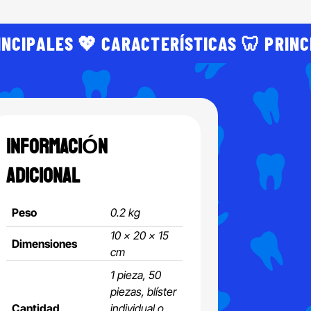
INCIPALES 💖 CARACTERÍSTICAS 🦷 PRINC
INFORMACIÓN
ADICIONAL
Peso
0.2 kg
10 × 20 × 15
Dimensiones
cm
1 pieza, 50
piezas, blíster
Cantidad
individual o