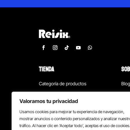
TIENDA
SOB
Categoría de productos
Blo
Marcas
Con
Valoramos tu privacidad
¡Las mejores ofertas!
Con
Usamos cookies para mejorar tu experiencia de navegación,
Back to school
Suc
mostrar anuncios o contenido personalizados y analizar nuestr
tráfico. Al hacer clic en ‘Aceptar todo’, aceptas el uso de cookies