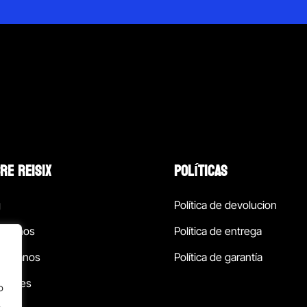
RE REISIX
POLÍTICAS
g
Política de devolucion
ócenos
Política de entrega
táctanos
Política de garantía
ursales
o
.