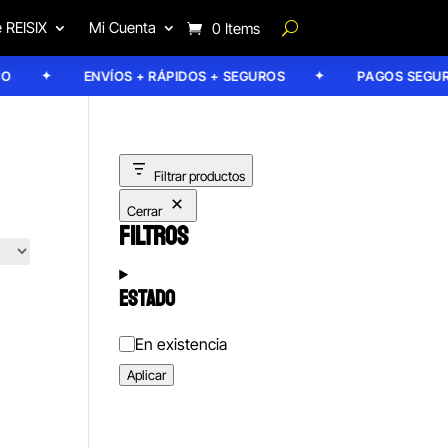
 REISIX
Mi Cuenta
0 Items
ENVÍOS + RÁPIDOS + SEGUROS
PAGOS SEGUROS
Filtrar productos
Cerrar
FILTROS
ESTADO
Estado
En existencia
Aplicar