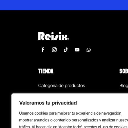
TIENDA
SOB
Categoría de productos
Blo
Marcas
Con
Valoramos tu privacidad
¡Las mejores ofertas!
Con
Usamos cookies para mejorar tu experiencia de navegación,
Back to school
Suc
mostrar anuncios o contenido personalizados y analizar nuestr
tráfico. Al hacer clic en ‘Aceptar todo’, aceptas el uso de cookies