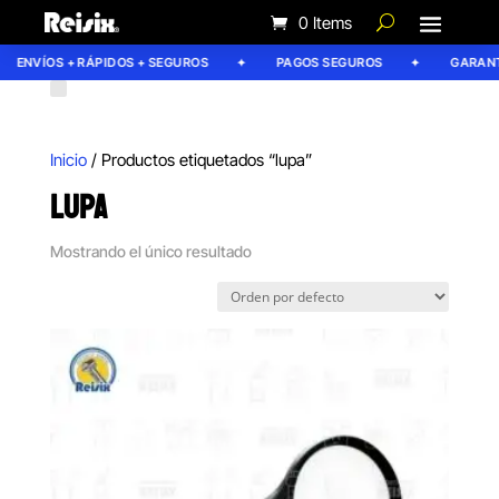
0 Items
ENVÍOS + RÁPIDOS + SEGUROS
PAGOS SEGUROS
GARANTÍ
Inicio
/ Productos etiquetados “lupa”
LUPA
Mostrando el único resultado