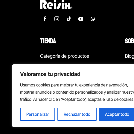
TIENDA
SOB
Categoría de productos
Blo
Marcas
Con
Valoramos tu privacidad
¡Las mejores ofertas!
Con
Usamos cookies para mejorar tu experiencia de navegación,
Back to school
Suc
mostrar anuncios o contenido personalizados y analizar nuestr
tráfico. Al hacer clic en ‘Aceptar todo’, aceptas el uso de cookies
Personalizar
Rechazar todo
Aceptar todo
Política de privacidad