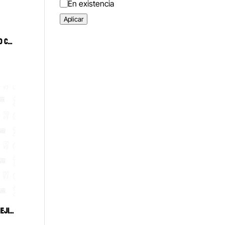
Estado
En existencia
Aplicar
CTC 203 LIMPIADOR DE LENGUA DUO CURAPROX
UMBRELLA RETRACTOR SUAVE DE MEJILLAS Y LENGUA ULTRADENT