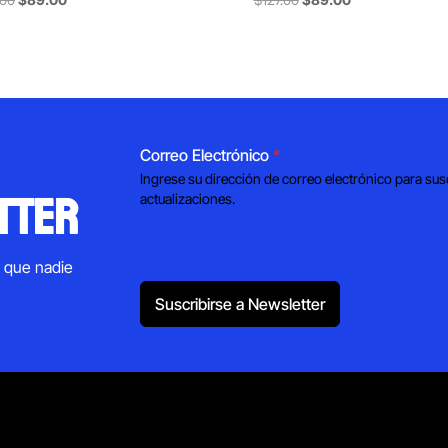
price
price
price
price
was:
is:
was:
is:
$118.00.
$89.00.
$127.00.
$89.00.
Correo Electrónico
*
Ingrese su dirección de correo electrónico para sus
tter
actualizaciones.
s que nadie
Suscribirse a Newsletter