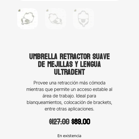
Umbrella retractor suave
de mejillas y lengua
Ultradent
Provee una retracción más cómoda
mientras que permite un acceso estable al
área de trabajo. Ideal para
blanqueamientos, colocación de brackets,
entre otras aplicaciones.
Original
Current
$
127.00
$
89.00
price
price
was:
is:
En existencia