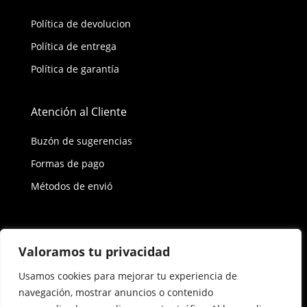
Política de devolucion
Política de entrega
Política de garantía
Atención al Cliente
Buzón de sugerencias
Formas de pago
Métodos de envió
Política de privacidad
Valoramos tu privacidad
Usamos cookies para mejorar tu experiencia de
Copyright © 2026 Reisix. Todos los derechos
navegación, mostrar anuncios o contenido
reservados.