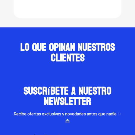
price
price
range:
was:
is:
$42.00
$220.00.
$189.00.
through
$8,543.0
Lo que opinan nuestros
clientes
suscríbete a nuestro
newsletter
Recibe ofertas exclusivas y novedades antes que nadie ✨
📩