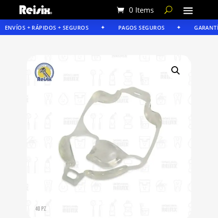
0 Items
ENVÍOS + RÁPIDOS + SEGUROS
PAGOS SEGUROS
GARANTÍA 