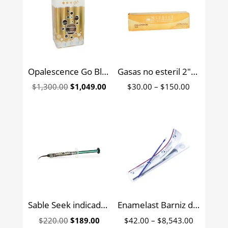
Opalescence Go Blanqueamiento dental en cucharillas Ultradent 10 cubetas
Gasas no esteril 2″x 2″ Sunset 200 piezas
Original
Current
Price
$
1,300.00
$
1,049.00
$
30.00
–
$
150.00
price
price
range:
was:
is:
$30.00
$1,300.00.
$1,049.00.
through
$150.00
Sable Seek indicador/detector de caries Ultradent Jeringa 1.2 ml.
Enamelast Barniz de fluoruro de sodio 5% Ultradent
Original
Current
Price
$
220.00
$
189.00
$
42.00
–
$
8,543.00