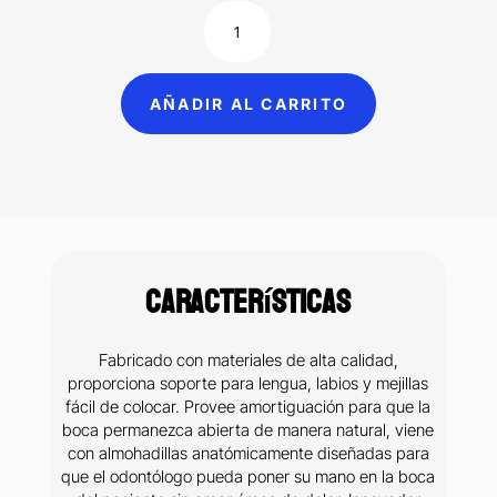
$127.00.
$89.00.
Umbrella
retractor
suave
de
AÑADIR AL CARRITO
mejillas
y
lengua
Ultradent
cantidad
Características
Fabricado con materiales de alta calidad,
proporciona soporte para lengua, labios y mejillas
fácil de colocar. Provee amortiguación para que la
boca permanezca abierta de manera natural, viene
con almohadillas anatómicamente diseñadas para
que el odontólogo pueda poner su mano en la boca