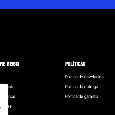
RE REISIX
POLÍTICAS
g
Política de devolucion
ócenos
Política de entrega
táctanos
Política de garantía
ursales
o
.