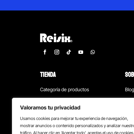
TIENDA
SOB
Categoría de productos
Blo
Marcas
Con
Valoramos tu privacidad
¡Las mejores ofertas!
Con
Usamos cookies para mejorar tu experiencia de navegación,
Back to school
Suc
mostrar anuncios o contenido personalizados y analizar nuestr
tráfico. Al hacer clic en ‘Aceptar todo’, aceptas el uso de cookies