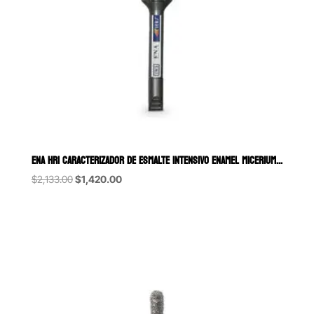
ENA HRI CARACTERIZADOR DE ESMALTE INTENSIVO ENAMEL MICERIUM JERINGA 
Original
Current
$
2,133.00
$
1,420.00
price
price
was:
is:
$2,133.00.
$1,420.00.