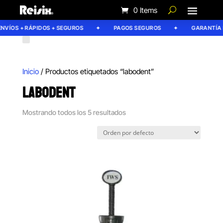
0 Items
VÍOS + RÁPIDOS + SEGUROS
PAGOS SEGUROS
GARANTÍA RE
Inicio
/ Productos etiquetados “labodent”
LABODENT
Mostrando todos los 5 resultados