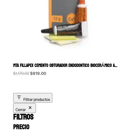
MTA FILLAPEX CEMENTO OBTURADOR ENDODONTICO BIOCERÁMICO ANGELUS 12
Original
Current
$
1,170.00
$
819.00
price
price
was:
is:
$1,170.00.
$819.00.
Filtrar productos
Cerrar
FILTROS
PRECIO