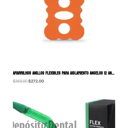
AMARRILHOS ANILLOS FLEXIBLES PARA AISLAMIENTO ANGELUS 12 ANTERIORES 
Original
Current
$
359.00
$
272.00
price
price
was:
is:
$359.00.
$272.00.