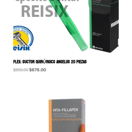
FLEX: SUCTOR QUIRÚRGICO ANGELUS 20 PIEZAS
Original
Current
$
890.00
$
676.00
price
price
was:
is:
$890.00.
$676.00.