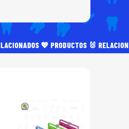
ELACIONADOS 💖 PRODUCTOS 🐰 RELACIO