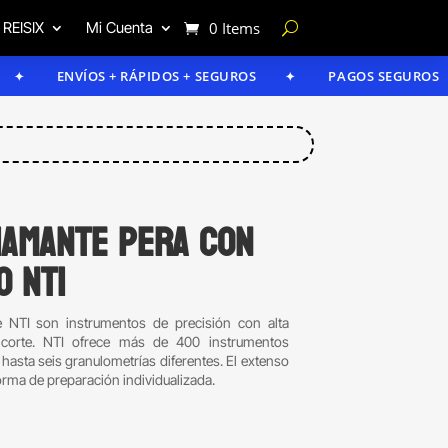
 REISIX
Mi Cuenta
0 Items
ENVÍOS + RÁPIDOS + SEGUROS
PAGOS SEGUROS
iamante pera con
o NTI
 NTI son instrumentos de precisión con alta
corte. NTI ofrece más de 400 instrumentos
asta seis granulometrías diferentes. El extenso
forma de preparación individualizada.