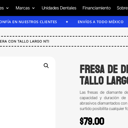
es
Marcas
Unidades Dentales
Financiamiento
Sobre
EN NUESTROS CLIENTES
ENVÍOS A TODO MÉXICO
PERA CON TALLO LARGO NTI
Fresa de d
tallo larg
Las fresas de diamante de
capacidad y duración de 
abrasivos diamantados con h
surtido posibilita cualquier 
$
79.00