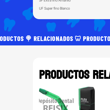
SF Extra fino Amarillo
UF Super fino Blanco
RODUCTOS 🍭 RELACIONADOS 🦷 PRODUCTO
Productos rel