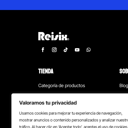
TIENDA
SOB
Categoría de productos
Blo
Marcas
Con
Valoramos tu privacidad
¡Las mejores ofertas!
Con
Usamos cookies para mejorar tu experiencia de navegación,
Back to school
Suc
mostrar anuncios o contenido personalizados y analizar nuestr
tráfico. Al hacer clic en ‘Aceptar todo’, aceptas el uso de cookies