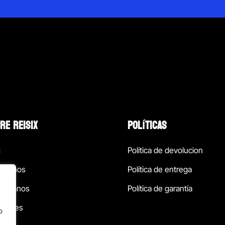
RE REISIX
POLÍTICAS
g
Política de devolucion
ócenos
Política de entrega
táctanos
Política de garantía
ursales
o
.