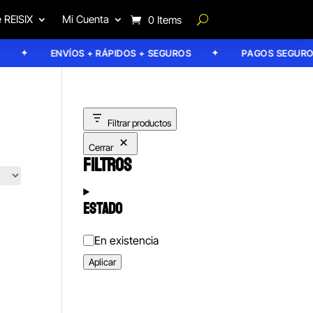
 REISIX
Mi Cuenta
0 Items
ENVÍOS + RÁPIDOS + SEGUROS
PAGOS SEGUROS
Filtrar productos
Cerrar
FILTROS
ESTADO
Estado
En existencia
Aplicar