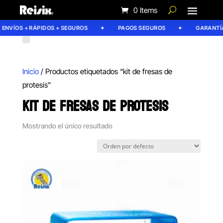
0 Items
ENVÍOS + RÁPIDOS + SEGUROS
PAGOS SEGUROS
GARANTÍA 
Inicio
/ Productos etiquetados “kit de fresas de
protesis”
KIT DE FRESAS DE PROTESIS
Mostrando el único resultado