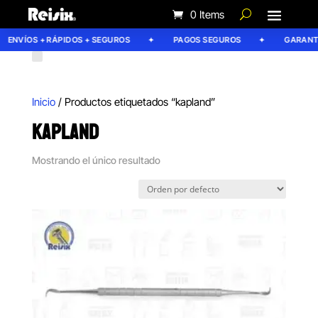
0 Items
ENVÍOS + RÁPIDOS + SEGUROS
PAGOS SEGUROS
GARANTÍA
Inicio
/ Productos etiquetados “kapland”
KAPLAND
Mostrando el único resultado