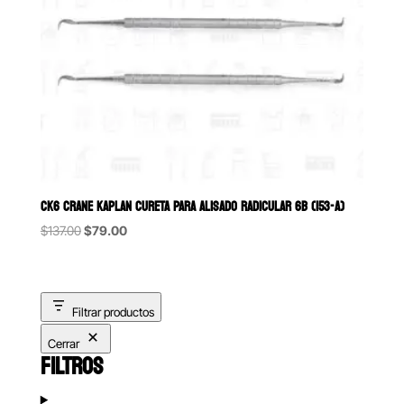
CK6 CRANE KAPLAN CURETA PARA ALISADO RADICULAR 6B (153-A)
Original
Current
$
137.00
$
79.00
price
price
was:
is:
$137.00.
$79.00.
Filtrar productos
Cerrar
FILTROS