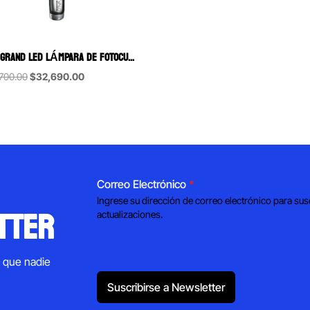
VALO GRAND LED LÁMPARA DE FOTOCURADO INALÁMBRICA ULTRADENT
Original
Current
700.00
$
32,690.00
price
price
was:
is:
$46,700.00.
$32,690.00.
Correo Electrónico
*
Ingrese su dirección de correo electrónico para sus
tter
actualizaciones.
s que nadie
Suscribirse a Newsletter