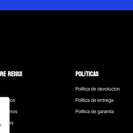
RE REISIX
POLÍTICAS
g
Política de devolucion
ócenos
Política de entrega
táctanos
Política de garantía
ursales
o
.