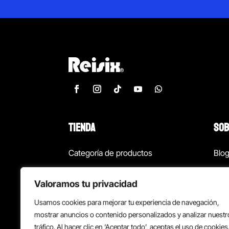
TIENDA
SOB
Categoría de productos
Blo
Marcas
Con
Valoramos tu privacidad
¡Las mejores ofertas!
Con
Usamos cookies para mejorar tu experiencia de navegación,
Back to school
Suc
mostrar anuncios o contenido personalizados y analizar nuestr
tráfico. Al hacer clic en ‘Aceptar todo’, aceptas el uso de cookies