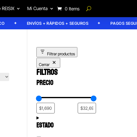
 REISIX
Mi Cuenta
0 Items
ENVÍOS + RÁPIDOS + SEGUROS
PAGOS SEGURO
Filtrar productos
Cerrar
FILTROS
PRECIO
ESTADO