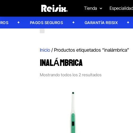
Tienda
Especialida
S
PAGOS SEGUROS
GARANTÍA REISIX
Inicio
/ Productos etiquetados “inalámbrica”
INALÁMBRICA
Mostrando todos los 2 resultados