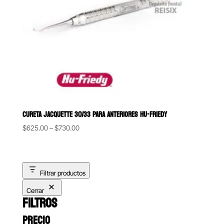
CURETA JACQUETTE 30/33 PARA ANTERIORES HU-FRIEDY
Price
$
625.00
–
$
730.00
range:
$625.00
through
Filtrar productos
$730.00
Cerrar
FILTROS
PRECIO