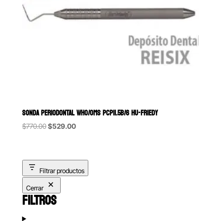
SONDA PERIODONTAL WHO/OMS PCP11.5B/6 HU-FRIEDY
Original
Current
$
770.00
$
529.00
price
price
was:
is:
$770.00.
$529.00.
Filtrar productos
Cerrar
FILTROS