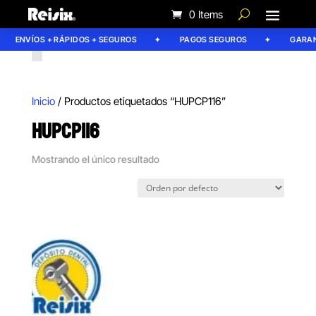
0 Items
ENVÍOS + RÁPIDOS + SEGUROS
PAGOS SEGUROS
GARANT
Inicio
/ Productos etiquetados “HUPCP116”
HUPCP116
Mostrando el único resultado