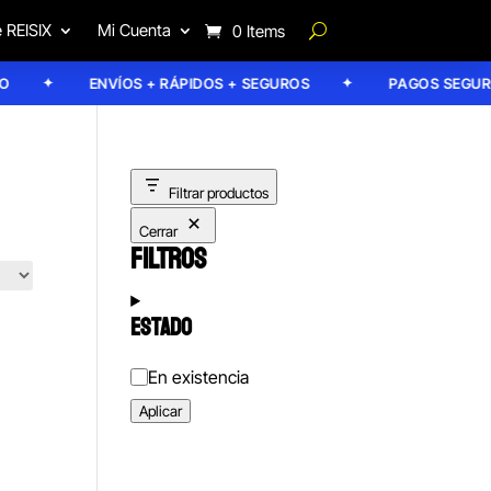
 REISIX
Mi Cuenta
0 Items
ENVÍOS + RÁPIDOS + SEGUROS
PAGOS SEGUROS
Filtrar productos
Cerrar
FILTROS
ESTADO
Estado
En existencia
Aplicar