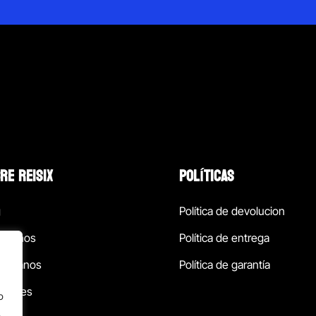
RE REISIX
POLÍTICAS
g
Política de devolucion
ócenos
Política de entrega
táctanos
Política de garantía
ursales
o
.