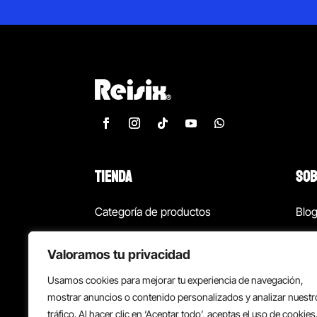
TIENDA
SOB
Categoría de productos
Blo
Marcas
Con
Valoramos tu privacidad
¡Las mejores ofertas!
Con
Usamos cookies para mejorar tu experiencia de navegación,
Back to school
Suc
mostrar anuncios o contenido personalizados y analizar nuestr
tráfico. Al hacer clic en ‘Aceptar todo’, aceptas el uso de cookies