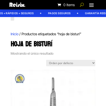
0 Items
S + RÁPIDOS + SEGUROS
PAGOS SEGUROS
GARANTÍA REISI
Inicio
/ Productos etiquetados “hoja de bisturí”
HOJA DE BISTURÍ
Mostrando el único resultado