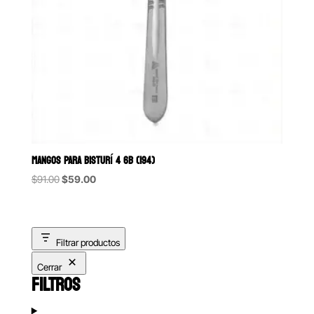
MANGOS PARA BISTURÍ 4 6B (194)
Original
Current
$
91.00
$
59.00
price
price
was:
is:
$91.00.
$59.00.
Filtrar productos
Cerrar
FILTROS