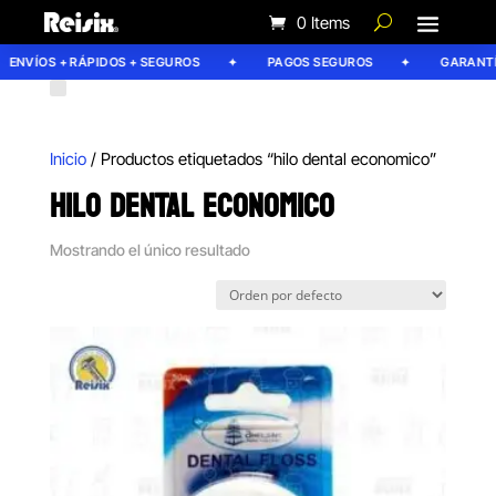
0 Items
ENVÍOS + RÁPIDOS + SEGUROS
PAGOS SEGUROS
GARANTÍA
Inicio
/ Productos etiquetados “hilo dental economico”
HILO DENTAL ECONOMICO
Mostrando el único resultado