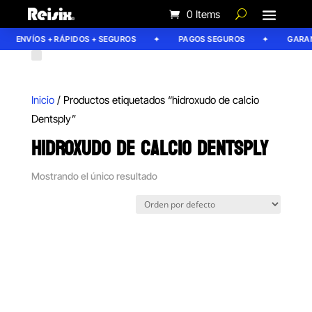
0 Items
ENVÍOS + RÁPIDOS + SEGUROS
PAGOS SEGUROS
GARANT
Inicio
/ Productos etiquetados “hidroxudo de calcio
Dentsply”
HIDROXUDO DE CALCIO DENTSPLY
Mostrando el único resultado