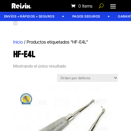
0 Items
ENVÍOS + RÁPIDOS + SEGUROS
PAGOS SEGUROS
GARANTÍ
Inicio
/ Productos etiquetados “HF-E4L”
HF-E4L
Mostrando el único resultado