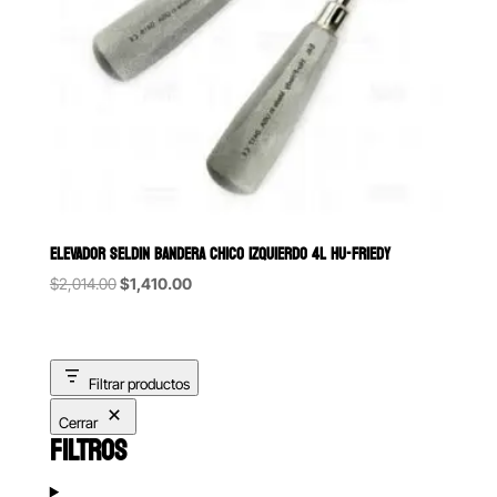
ELEVADOR SELDIN BANDERA CHICO IZQUIERDO 4L HU-FRIEDY
Original
Current
$
2,014.00
$
1,410.00
price
price
was:
is:
$2,014.00.
$1,410.00.
Filtrar productos
Cerrar
FILTROS