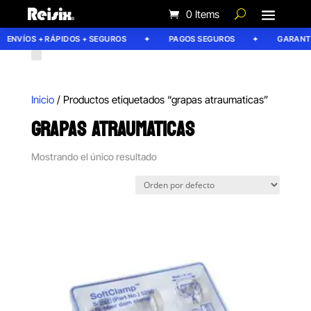
0 Items
ENVÍOS + RÁPIDOS + SEGUROS
PAGOS SEGUROS
GARANTÍA
Inicio
/ Productos etiquetados “grapas atraumaticas”
GRAPAS ATRAUMATICAS
Mostrando el único resultado