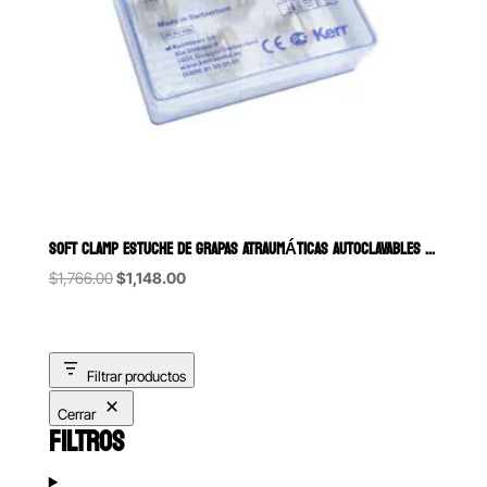
SOFT CLAMP ESTUCHE DE GRAPAS ATRAUMÁTICAS AUTOCLAVABLES KERR
Original
Current
$
1,766.00
$
1,148.00
price
price
was:
is:
$1,766.00.
$1,148.00.
Filtrar productos
Cerrar
FILTROS