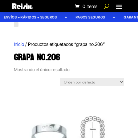
0 Items
ENVÍOS + RÁPIDOS + SEGUROS
PAGOS SEGUROS
GARANTÍA
Inicio
/ Productos etiquetados “grapa no.206”
GRAPA NO.206
Mostrando el único resultado