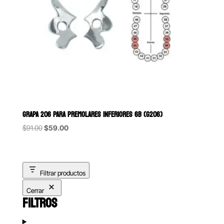
GRAPA 206 PARA PREMOLARES INFERIORES 6B (G206)
Original
Current
$
91.00
$
59.00
price
price
was:
is:
$91.00.
$59.00.
Filtrar productos
Cerrar
FILTROS