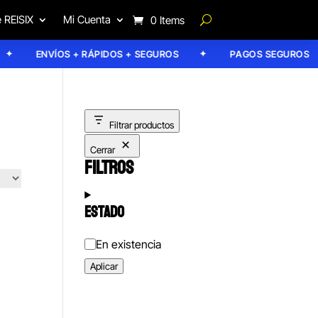
 REISIX
Mi Cuenta
0 Items
ENVÍOS + RÁPIDOS + SEGUROS
PAGOS SEGUROS
Filtrar productos
Cerrar
FILTROS
ESTADO
Estado
En existencia
Aplicar