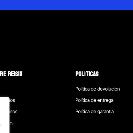
RE REISIX
POLÍTICAS
g
Política de devolucion
ócenos
Política de entrega
táctanos
Política de garantía
ursales
o
.