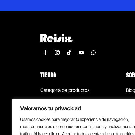
TIENDA
SOB
Categoría de productos
Blo
Marcas
Con
Valoramos tu privacidad
¡Las mejores ofertas!
Con
Usamos cookies para mejorar tu experiencia de navegación,
Back to school
Suc
mostrar anuncios o contenido personalizados y analizar nuestr
tráfico. Al hacer clic en ‘Aceptar todo’, aceptas el uso de cookies