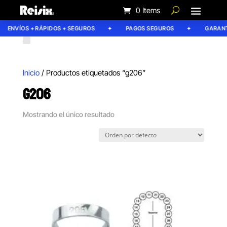
0 Items
ENVÍOS + RÁPIDOS + SEGUROS
PAGOS SEGUROS
GARANTÍ
Inicio
/ Productos etiquetados “g206”
G206
Mostrando el único resultado