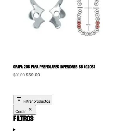
GRAPA 206 PARA PREMOLARES INFERIORES 6B (G206)
Original
Current
$
91.00
$
59.00
price
price
was:
is:
$91.00.
$59.00.
Filtrar productos
Cerrar
FILTROS