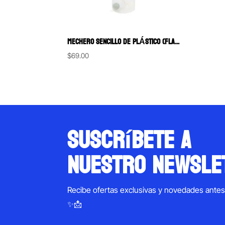
MECHERO SENCILLO DE PLÁSTICO (FLAMIL)
$
69.00
suscríbete a
nuestro newsle
Recibe ofertas exclusivas y novedades ante
✨📩