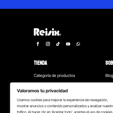
TIENDA
SOB
Categoría de productos
Blo
Marcas
Con
Valoramos tu privacidad
¡Las mejores ofertas!
Con
Usamos cookies para mejorar tu experiencia de navegación,
Back to school
Suc
mostrar anuncios o contenido personalizados y analizar nuestr
tráfico. Al hacer clic en ‘Aceptar todo’, aceptas el uso de cookies