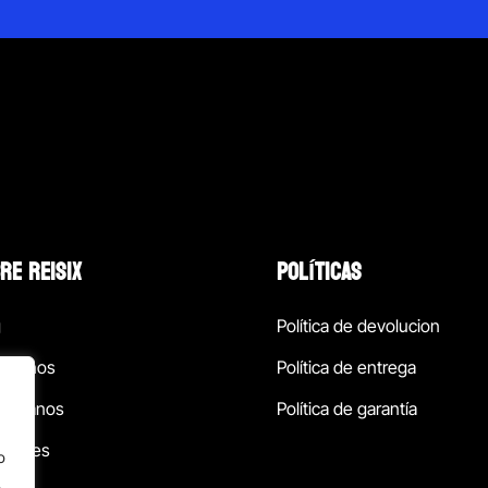
RE REISIX
POLÍTICAS
g
Política de devolucion
ócenos
Política de entrega
táctanos
Política de garantía
ursales
o
.