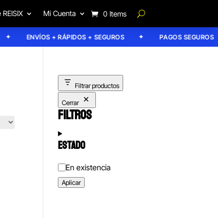
 REISIX
Mi Cuenta
0 Items
ENVÍOS + RÁPIDOS + SEGUROS
PAGOS SEGUROS
Filtrar productos
Cerrar
FILTROS
ESTADO
Estado
En existencia
Aplicar