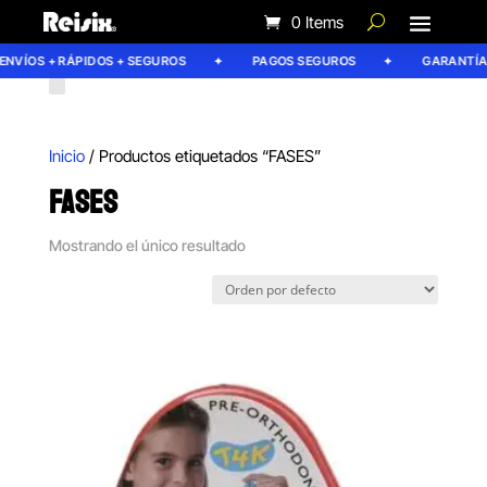
0 Items
NVÍOS + RÁPIDOS + SEGUROS
PAGOS SEGUROS
GARANTÍA R
Inicio
/ Productos etiquetados “FASES”
FASES
Mostrando el único resultado