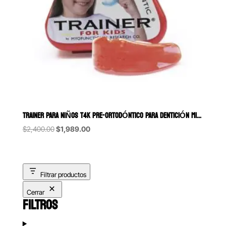
TRAINER PARA NIÑOS T4K PRE-ORTODÓNTICO PARA DENTICIÓN MIXTA MYOFU
Original
Current
$
2,400.00
$
1,989.00
price
price
was:
is:
$2,400.00.
$1,989.00.
Filtrar productos
Cerrar
FILTROS