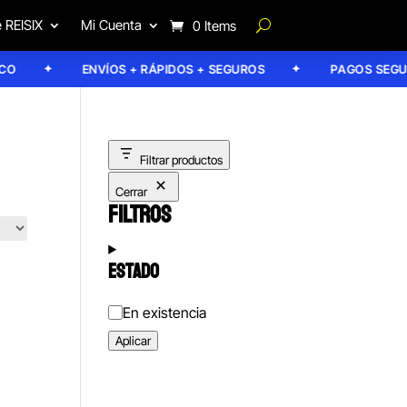
 REISIX
Mi Cuenta
0 Items
ENVÍOS + RÁPIDOS + SEGUROS
PAGOS SEGURO
Filtrar productos
Cerrar
FILTROS
ESTADO
Estado
En existencia
Aplicar