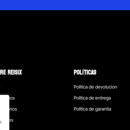
RE REISIX
POLÍTICAS
g
Política de devolucion
ócenos
Política de entrega
táctanos
Política de garantía
ursales
o
.