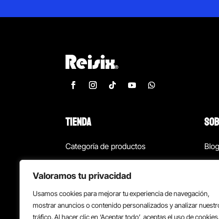
TIENDA
SOB
Categoría de productos
Blo
Marcas
Con
Valoramos tu privacidad
¡Las mejores ofertas!
Con
Usamos cookies para mejorar tu experiencia de navegación,
Back to school
Suc
mostrar anuncios o contenido personalizados y analizar nuestr
tráfico. Al hacer clic en ‘Aceptar todo’, aceptas el uso de cookies