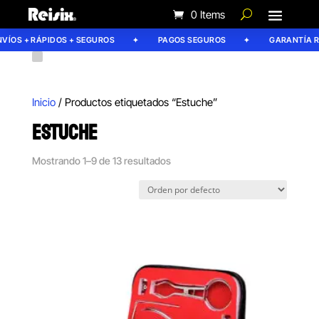
0 Items
OS + RÁPIDOS + SEGUROS
PAGOS SEGUROS
GARANTÍA REIS
Inicio
/ Productos etiquetados “Estuche”
ESTUCHE
Mostrando 1–9 de 13 resultados