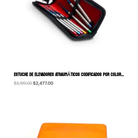
ESTUCHE DE ELEVADORES ATRAUMÁTICOS CODIFICADOS POR COLORES 7 PIEZ
Original
Current
$
3,199.00
$
2,477.00
price
price
was:
is:
$3,199.00.
$2,477.00.