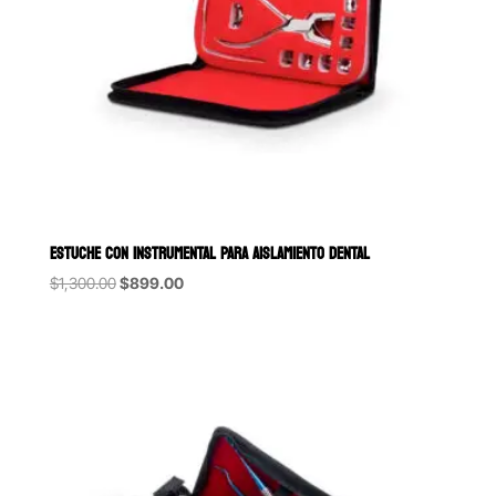
ESTUCHE CON INSTRUMENTAL PARA AISLAMIENTO DENTAL
Original
Current
$
1,300.00
$
899.00
price
price
was:
is:
$1,300.00.
$899.00.