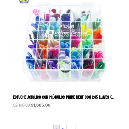
ESTUCHE ACRÍLICO CON MÓDULOS PRIME DENT CON 245 LLAVES (49 COLORES
Original
Current
$
2,100.00
$
1,685.00
price
price
was:
is:
$2,100.00.
$1,685.00.