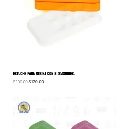
ESTUCHE PARA RESINA CON 8 DIVISIONES.
Original
Current
$
200.00
$
179.00
price
price
was:
is:
$200.00.
$179.00.