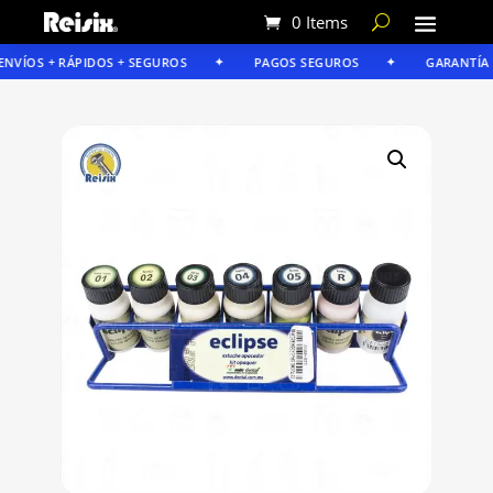
0 Items
VÍOS + RÁPIDOS + SEGUROS
PAGOS SEGUROS
GARANTÍA RE