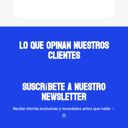
price
price
was:
is:
$138.00.
$114.00.
Lo que opinan nuestros
clientes
suscríbete a nuestro
newsletter
Recibe ofertas exclusivas y novedades antes que nadie ✨
📩