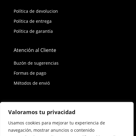
Política de devolucion
Política de entrega
Política de garantía
Atención al Cliente
Buzón de sugerencias
Formas de pago
Métodos de envió
Política de privacidad
Valoramos tu privacidad
Usamos cookies para mejorar tu experiencia de
Copyright © 2026 Reisix. Todos los derechos
navegación, mostrar anuncios o contenido
reservados.