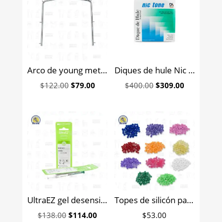
Arco de young metálico adulto para aislamiento 6b (043)
Diques de hule Nic Tone MDC 36 hojas
Original
Current
Original
Current
$
122.00
$
79.00
$
400.00
$
309.00
price
price
price
price
was:
is:
was:
is:
$122.00.
$79.00.
$400.00.
$309.00.
UltraEZ gel desensibilizante rápido con nitrato de potasio al 3% Ultradent
Topes de silicón para limas
Original
Current
$
138.00
$
114.00
$
53.00