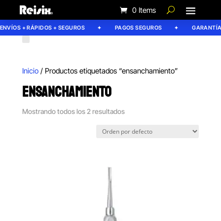
0 Items
NVÍOS + RÁPIDOS + SEGUROS
PAGOS SEGUROS
GARANTÍA R
Inicio
/ Productos etiquetados “ensanchamiento”
ENSANCHAMIENTO
Mostrando todos los 2 resultados