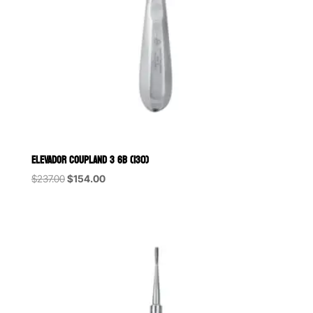
ELEVADOR COUPLAND 3 6B (130)
Original
Current
$
237.00
$
154.00
price
price
was:
is:
$237.00.
$154.00.