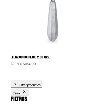
ELEVADOR COUPLAND 2 6B (129)
Original
Current
$
237.00
$
154.00
price
price
was:
is:
$237.00.
$154.00.
Filtrar productos
Cerrar
FILTROS