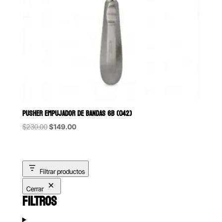
PUSHER EMPUJADOR DE BANDAS 6B (042)
Original
Current
$
230.00
$
149.00
price
price
was:
is:
$230.00.
$149.00.
Filtrar productos
Cerrar
FILTROS