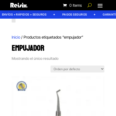
0 Items
ENVÍOS + RÁPIDOS + SEGUROS
PAGOS SEGUROS
GARANTÍA
Inicio
/ Productos etiquetados “empujador”
EMPUJADOR
Mostrando el único resultado