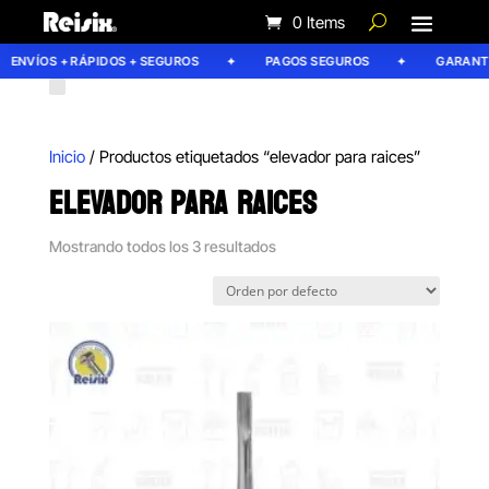
0 Items
ENVÍOS + RÁPIDOS + SEGUROS
PAGOS SEGUROS
GARANTÍA
Inicio
/ Productos etiquetados “elevador para raices”
ELEVADOR PARA RAICES
Mostrando todos los 3 resultados