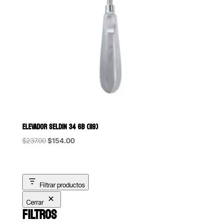
ELEVADOR SELDIN 34 6B (119)
Original
Current
$
237.00
$
154.00
price
price
was:
is:
$237.00.
$154.00.
Filtrar productos
Cerrar
FILTROS