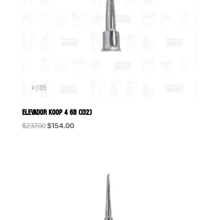
ELEVADOR KOOP 4 6B (132)
Original
Current
$
237.00
$
154.00
price
price
was:
is:
$237.00.
$154.00.