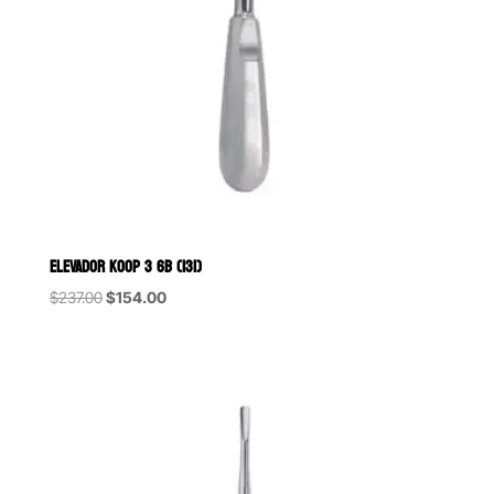
ELEVADOR KOOP 3 6B (131)
Original
Current
$
237.00
$
154.00
price
price
was:
is:
$237.00.
$154.00.